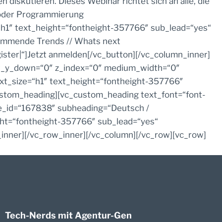
diskutieren. Dieses Webinar richtet sich an alle, die
 oder Programmierung
h1″ text_height=“fontheight-357766″ sub_lead=“yes“
kommende Trends // Whats next
ter|“]Jetzt anmelden[/vc_button][/vc_column_inner]
ift_y_down=“0″ z_index=“0″ medium_width=“0″
t_size=“h1″ text_height=“fontheight-357766″
stom_heading][vc_custom_heading text_font=“font-
e_id=“167838″ subheading=“Deutsch /
ght=“fontheight-357766″ sub_lead=“yes“
nner][/vc_row_inner][/vc_column][/vc_row][vc_row]
Tech-Nerds mit Agentur-Gen