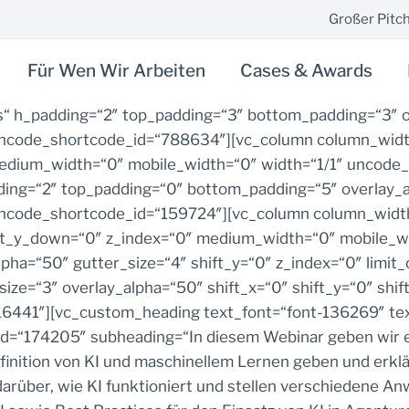
Großer Pitch
Für Wen Wir Arbeiten
Cases & Awards
“ h_padding=“2″ top_padding=“3″ bottom_padding=“3″ o
uncode_shortcode_id=“788634″][vc_column column_width
 medium_width=“0″ mobile_width=“0″ width=“1/1″ uncode
ing=“2″ top_padding=“0″ bottom_padding=“5″ overlay_a
ncode_shortcode_id=“159724″][vc_column column_width_
hift_y_down=“0″ z_index=“0″ medium_width=“0″ mobile_w
pha=“50″ gutter_size=“4″ shift_y=“0″ z_index=“0″ limi
ize=“3″ overlay_alpha=“50″ shift_x=“0″ shift_y=“0″ sh
6441″][vc_custom_heading text_font=“font-136269″ tex
“174205″ subheading=“In diesem Webinar geben wir eine 
nition von KI und maschinellem Lernen geben und erklär
darüber, wie KI funktioniert und stellen verschiedene A