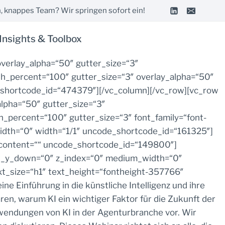
, knappes Team? Wir springen sofort ein!
Insights & Toolbox
verlay_alpha=“50″ gutter_size=“3″
_percent=“100″ gutter_size=“3″ overlay_alpha=“50″
_shortcode_id=“474379″][/vc_column][/vc_row][vc_row
lpha=“50″ gutter_size=“3″
percent=“100″ gutter_size=“3″ font_family=“font-
idth=“0″ width=“1/1″ uncode_shortcode_id=“161325″]
t_content=““ uncode_shortcode_id=“149800″]
ift_y_down=“0″ z_index=“0″ medium_width=“0″
t_size=“h1″ text_height=“fontheight-357766″
Einführung in die künstliche Intelligenz und ihre
en, warum KI ein wichtiger Faktor für die Zukunft der
nwendungen von KI in der Agenturbranche vor. Wir