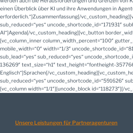
werden auch die Herausforderungen und Grenzen von KI so
einen Überblick über KI und ihre Anwendungen in Agent
erforderlich.“]Zusammenfassung[/vc_custom_heading][v
sub_reduced=“yes“ uncode_shortcode_id=“171931″ subhe
AI“]Agenda[/vc_custom_heading][vc_button border_widt
[vc_column_inner column_width_percent=“100″ gutter_s
mobile_width=“0″ width=“1/3″ uncode_shortcode_id=“81
sub_lead=“yes“ sub_reduced=“yes“ uncode_shortcode_
136269″ text_size=“h1″ text_height=“fontheight-3577
Englisch“]Sprachen[/vc_custom_heading][vc_custom_hea
sub_reduced=“yes“ uncode_shortcode_id=“591626″ subh
[vc_column width=“1/1″][uncode_block id=“118273″][/vc
Unsere Leistungen für Partneragenturen