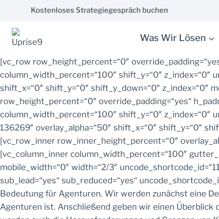
Zum
Kostenloses Strategiegespräch buchen
Inhalt
springen
Was Wir Lösen
[vc_row row_height_percent=“0″ override_padding=“yes
column_width_percent=“100″ shift_y=“0″ z_index=“0″ 
shift_x=“0″ shift_y=“0″ shift_y_down=“0″ z_index=“0″
row_height_percent=“0″ override_padding=“yes“ h_padd
column_width_percent=“100″ shift_y=“0″ z_index=“0″ u
136269″ overlay_alpha=“50″ shift_x=“0″ shift_y=“0″ s
[vc_row_inner row_inner_height_percent=“0″ overlay_al
[vc_column_inner column_width_percent=“100″ gutter_s
mobile_width=“0″ width=“2/3″ uncode_shortcode_id=“11
sub_lead=“yes“ sub_reduced=“yes“ uncode_shortcode_id=
Bedeutung für Agenturen. Wir werden zunächst eine Defi
Agenturen ist. Anschließend geben wir einen Überblick 