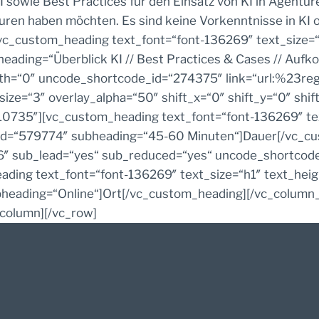
wie Best Practices für den Einsatz von KI in Agenturen 
uren haben möchten. Es sind keine Vorkenntnisse in KI
c_custom_heading text_font=“font-136269″ text_size=“
ading=“Überblick KI // Best Practices & Cases // Auf
h=“0″ uncode_shortcode_id=“274375″ link=“url:%23regis
ize=“3″ overlay_alpha=“50″ shift_x=“0″ shift_y=“0″ sh
0735″][vc_custom_heading text_font=“font-136269″ tex
id=“579774″ subheading=“45-60 Minuten“]Dauer[/vc_cu
66″ sub_lead=“yes“ sub_reduced=“yes“ uncode_shortcod
ding text_font=“font-136269″ text_size=“h1″ text_hei
eading=“Online“]Ort[/vc_custom_heading][/vc_column_i
_column][/vc_row]