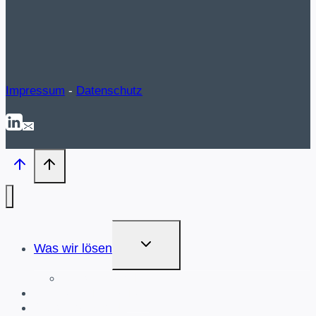
Impressum
-
Datenschutz
UNTERMENÜ
Was wir lösen
UMSCHALTEN
Unser Modell
Für wen wir arbeiten
Cases & Awards