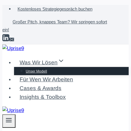
Zum
Kostenloses Strategiegespräch buchen
Inhalt
Großer Pitch, knappes Team? Wir springen sofort
springen
ein!
Was Wir Lösen
Unser Modell
Für Wen Wir Arbeiten
Cases & Awards
Insights & Toolbox