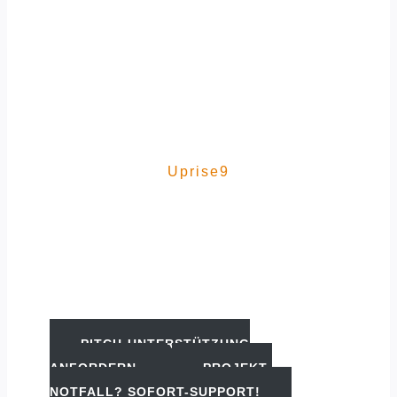
Uprise9
Impressum
PITCH-UNTERSTÜTZUNG
ANFORDERN
PROJEKT-
NOTFALL? SOFORT-SUPPORT!